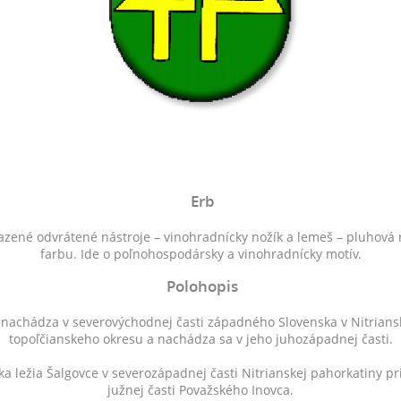
Erb
azené odvrátené nástroje – vinohradnícky nožík a lemeš – pluhová r
farbu. Ide o poľnohospodársky a vinohradnícky motív.
Polohopis
nachádza v severovýchodnej časti západného Slovenska v Nitriansk
topoľčianskeho okresu a nachádza sa v jeho juhozápadnej časti.
ka ležia Šalgovce v severozápadnej časti Nitrianskej pahorkatiny 
južnej časti Považského Inovca.