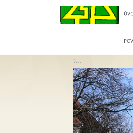
ÚV
POV
Úvod